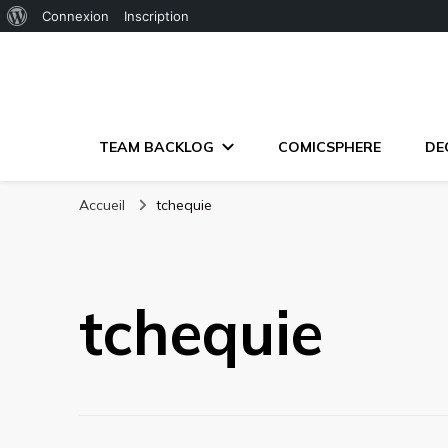
À
Connexion
Inscription
propos
de
WordPress
TEAM BACKLOG
COMICSPHERE
DE
Accueil
tchequie
tchequie