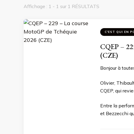
Affichage : 1 - 1 sur 1 RÉSULTATS
C'EST QUI EN P
CQEP – 229
(CZE)
Bonjour à toutes
Olivier, Thibau
CQEP, qui revie
Entre la perfor
et Bezzecchi qui