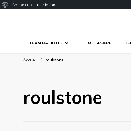
À
Connexion
Inscription
propos
de
WordPress
TEAM BACKLOG
COMICSPHERE
DE
Accueil
roulstone
roulstone