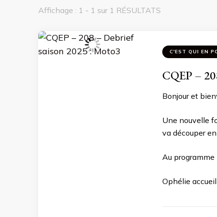
Affichage : 1 - 1 sur 1 RÉSULTATS
C'EST QUI EN P
CQEP – 208
Bonjour et bien
Une nouvelle fo
va découper en p
Au programme p
Ophélie accueill