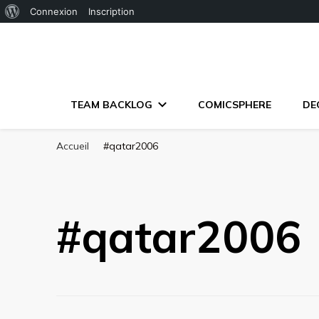
À
Connexion
Inscription
propos
de
WordPress
TEAM BACKLOG
COMICSPHERE
DE
Accueil
#qatar2006
#qatar2006