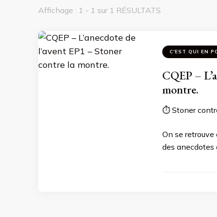
Affichage : 1 - 1 sur 1 RÉSULTATS
C'EST QUI EN P
CQEP – L’an
montre.
⏱️ Stoner contr
On se retrouve 
des anecdotes 