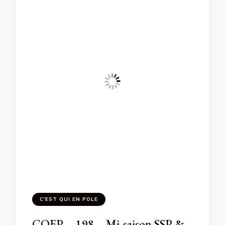
C'EST QUI EN POLE
CQEP – 198 – Mi-saison SSP &