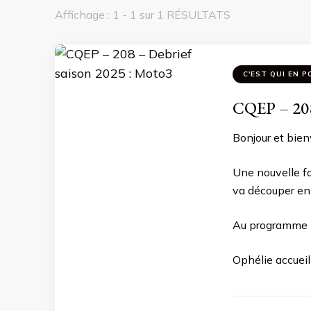
Affichage : 1 - 1 sur 1 RÉSULTATS
C'EST QUI EN P
CQEP – 208
Bonjour et bien
Une nouvelle fo
va découper en p
Au programme p
Ophélie accueill