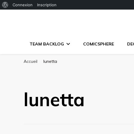
À
Connexion
Inscription
propos
de
WordPress
TEAM BACKLOG
COMICSPHERE
DE
Accueil
lunetta
lunetta