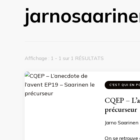
jarnosaarin
Affichage : 1 - 1 sur 1 RÉSULTATS
C'EST QUI EN P
CQEP – L’an
précurseur
Jarno Saarinen 
On se retrouve 