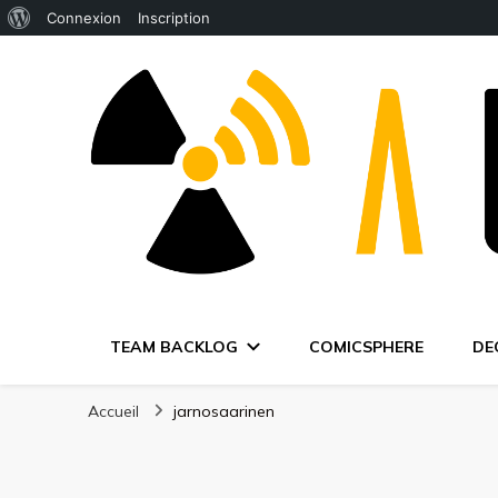
À
Connexion
Inscription
propos
de
WordPress
TEAM BACKLOG
COMICSPHERE
DE
Accueil
jarnosaarinen