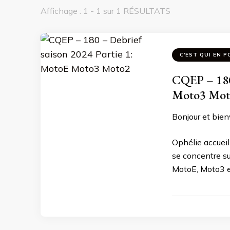
Affichage : 1 - 1 sur 1 RÉSULTATS
C'EST QUI EN P
CQEP – 180 
Moto3 Mot
Bonjour et bien
Ophélie accueil
se concentre su
MotoE, Moto3 e