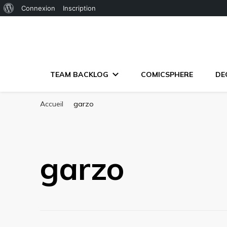
À
Connexion
Inscription
propos
de
WordPress
TEAM BACKLOG
COMICSPHERE
DE
Accueil
garzo
garzo