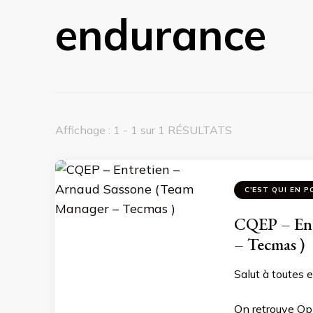
endurance
Affichage : 1 - 1 sur 1 RÉSULTATS
C'EST QUI EN P
CQEP – Ent
– Tecmas )
Salut à toutes e
On retrouve Op