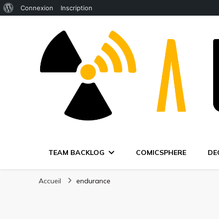
À
Connexion
Inscription
propos
de
WordPress
TEAM BACKLOG
COMICSPHERE
DE
Accueil
endurance