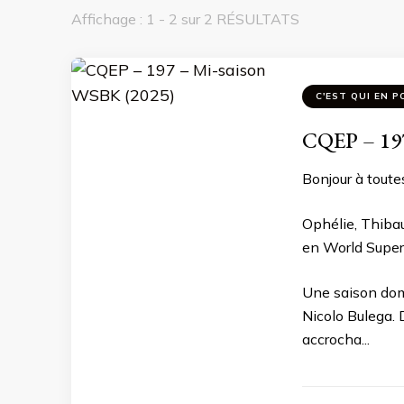
Affichage : 1 - 2 sur 2 RÉSULTATS
C'EST QUI EN P
CQEP – 197
Bonjour à toutes
Ophélie, Thiba
en World Super
Une saison dom
Nicolo Bulega.
accrocha...