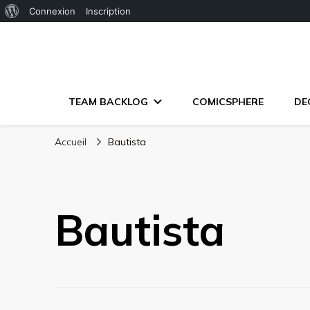
À
Connexion
Inscription
propos
de
WordPress
TEAM BACKLOG
COMICSPHERE
DE
Accueil
Bautista
Bautista