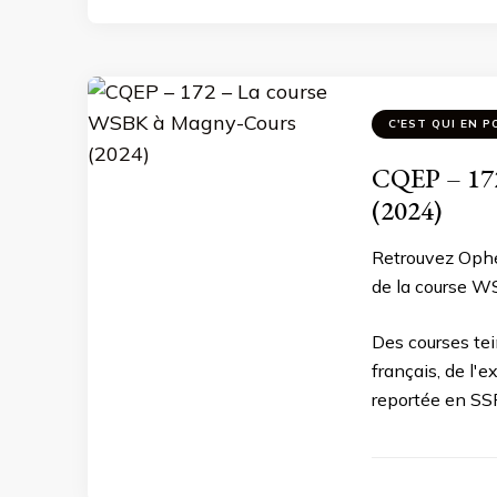
C'EST QUI EN P
CQEP – 172
(2024)
Retrouvez Ophé
de la course W
Des courses tei
français, de l'
reportée en SSP