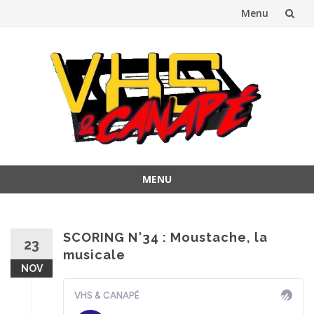
Menu
Aller
au
contenu
MENU
Aller
au
contenu
SCORING N°34 : Moustache, la
23
musicale
NOV