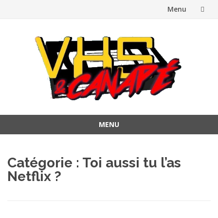
Menu
Aller
au
contenu
MENU
Aller
au
Catégorie :
Toi aussi tu l’as
contenu
Netflix ?