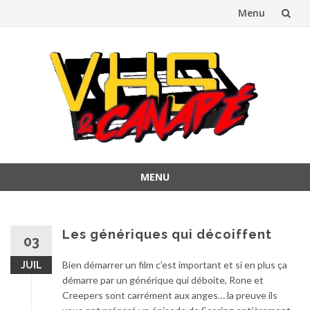
Menu
Aller
au
contenu
MENU
Aller
au
contenu
Les génériques qui décoiffent
03
Bien démarrer un film c’est important et si en plus ça
JUIL
démarre par un générique qui déboite, Rone et
Creepers sont carrément aux anges… la preuve ils