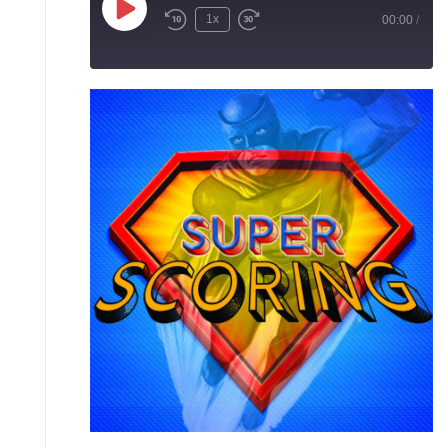
Play Episode
1x
00:00
/
Rewind 10 Seconds
Fast Forward 30 seconds