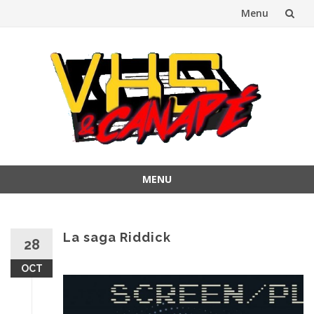
Menu
Aller
au
contenu
MENU
Aller
au
contenu
La saga Riddick
28
OCT