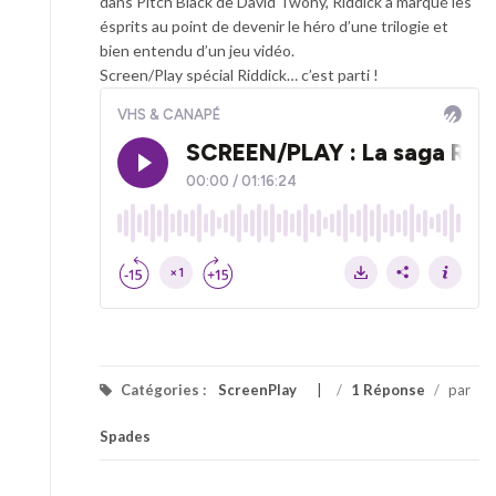
dans
Pitch Black
de
David Twohy
, Riddick a marqué les
ésprits au point de devenir le héro d’une trilogie et
bien entendu d’un jeu vidéo.
Screen/Play spécial Riddick… c’est parti !
Catégories :
ScreenPlay
/
1 Réponse
/
par
Spades