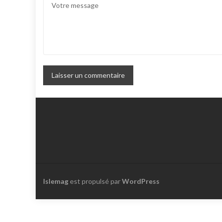
Islemag
est propulsé par
WordPress