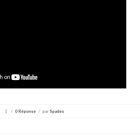
/
0 Réponse
/
par
Spades