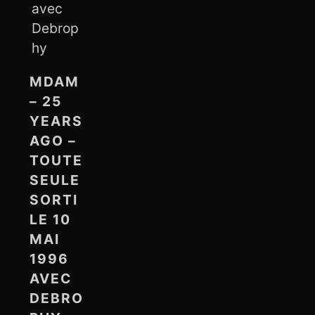
MDAM
– 25
YEARS
AGO –
TOUTE
SEULE
SORTI
LE 10
MAI
1996
AVEC
DEBRO