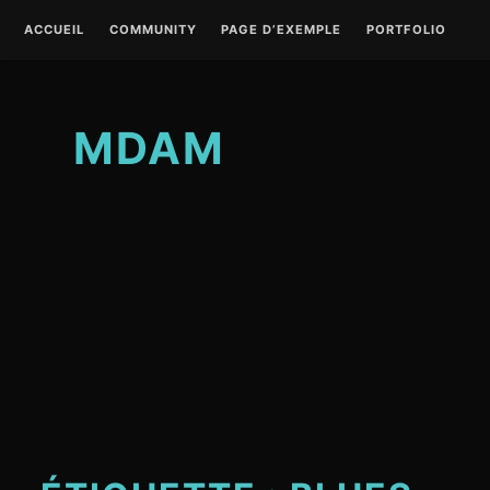
S
ACCUEIL
COMMUNITY
PAGE D’EXEMPLE
PORTFOLIO
k
i
p
t
MDAM
o
c
o
n
t
e
n
t