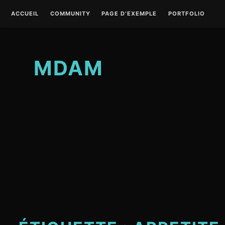
S
ACCUEIL
COMMUNITY
PAGE D’EXEMPLE
PORTFOLIO
k
i
p
t
MDAM
o
c
o
n
t
e
n
t