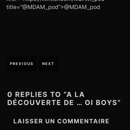
title=”
@MDAM_pod
“>@MDAM_pod
PREVIOUS
NEXT
N
a
v
i
0 REPLIES TO “A LA
g
DÉCOUVERTE DE … OI BOYS”
a
t
LAISSER UN COMMENTAIRE
i