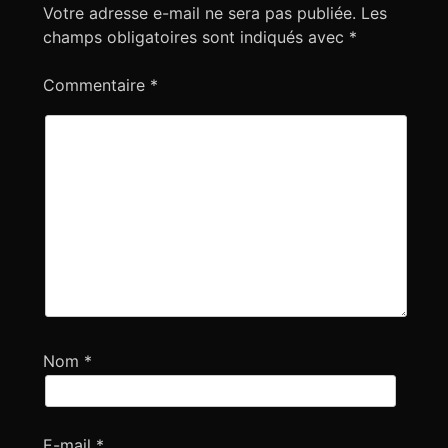
o
Votre adresse e-mail ne sera pas publiée.
Les
n
champs obligatoires sont indiqués avec
*
d
e
Commentaire
*
l
’
a
r
t
i
c
l
e
Nom
*
E-mail
*