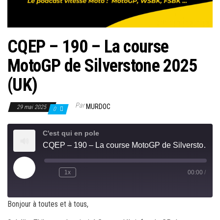
CQEP – 190 – La course
MotoGP de Silverstone 2025
(UK)
Par
MURDOC
29 mai 2025
0
C'est qui en pole
CQEP – 190 – La course MotoGP de Silverstone 2025 (UK)
Play
1x
00:00
/
Rewind
Fast
Episode
10
Forward
Seconds
30
seconds
Bonjour à toutes et à tous,