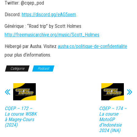
Twitter: @cqep_pod
Discord:
https://discord.gg/eAG5xem
Générique : “Road trip” by Scott Holmes
http://freemusicarchive.org/music/Scott_Holmes
Hébergé par Ausha. Visitez
ausha.co/politique-de-confidentialite
pour plus d’informations.
Catégorie
Podcast
CQEP – 172 –
CQEP – 174 –
La course WSBK
La course
à Magny-Cours
MotoGP
(2024)
d’Indonésie
2024 (INA)