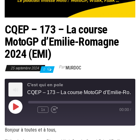
CQEP – 173 – La course
MotoGP d’Emilie-Romagne
2024 (EMI)
Par
MURDOC
25 septembre 2024
0
C'est qui en pole
CQEP – 173 – La course MotoGP d’Emilie-Romagne 2024 (EMI)
Play
1x
00:00
/
Rewind
Fast
Episode
10
Forward
Seconds
30
seconds
Bonjour à toutes et à tous,