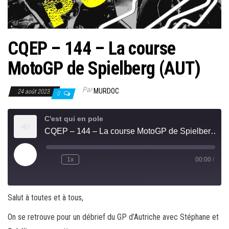
CQEP – 144 – La course
MotoGP de Spielberg (AUT)
Par
MURDOC
24 août 2023
0
C'est qui en pole
CQEP – 144 – La course MotoGP de Spielberg (AUT)
Play
1x
00:00
/
Rewind
Fast
Episode
10
Forward
Seconds
30
seconds
Salut à toutes et à tous,
On se retrouve pour un débrief du GP d’Autriche avec Stéphane et