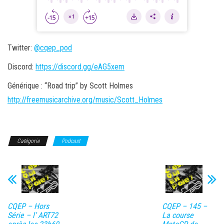
Twitter:
@cqep_pod
Discord:
https://discord.gg/eAG5xem
Générique : “Road trip” by Scott Holmes
http://freemusicarchive.org/music/Scott_Holmes
Catégorie
Podcast
CQEP – Hors
CQEP – 145 –
Série – l’ ART72
La course