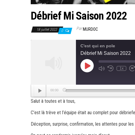
Débrief Mi Saison 2022
Par
MURDOC
18 juillet 2022
0
C'est qui en pole
Débrief Mi Saison 2022
Play
1x
Mute/Unmute
Rewind
F
Episode
Episode
10
F
Seconds
3
s
Lecteur
00:00
audio
Salut à toutes et à tous,
C’est là trève et l’équipe était au complet pour débrie
Déception, surprise, confirmation, les attentes pour le