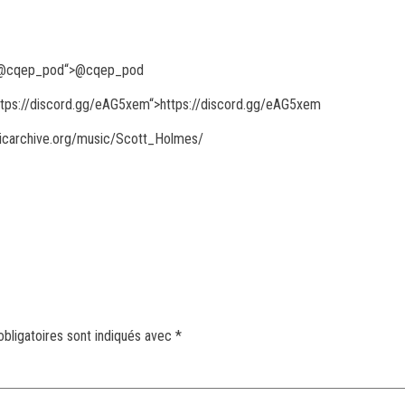
@cqep_pod
“>@cqep_pod
ttps://discord.gg/eAG5xem
“>https://discord.gg/eAG5xem
musicarchive.org/music/Scott_Holmes/
bligatoires sont indiqués avec
*