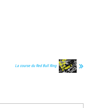
ou
diminuer
le
volume.
La course du Red Bull Ring