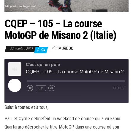
CQEP – 105 – La course
MotoGP de Misano 2 (Italie)
Par
MURDOC
27 octobre 2021
0
C'est qui en pole
CQEP – 105 – La course MotoGP de Misano 2 (Italie)
Play
1x
00:00
/
Rewind
Fast
Episode
10
Forward
Seconds
30
seconds
Salut à toutes et à tous,
Paul et Cyrille débriefent un weekend de course qui a vu Fabio
Quartararo décrocher le titre MotoGP dans une course où son