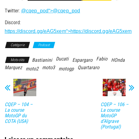
Twitter:
@cqep_pod
“>@cqep_pod
Discord:
https://discord.gg/eAG5xem
“>https://discord.gg/eAG5xem
Catégorie
Podcast
Ducati
Fabio
Bastianini
Espargaro
HOnda
Mots-clés
Marquez
moto3
Quartararo
moto2
motogp
CQEP – 104 –
CQEP – 106 –
La course
La course
MotoGP du
MotoGP
COTA (USA)
d’Algrave
(Portugal)