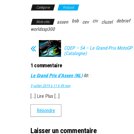
Catégorie
Podcast
bsb
civ
debrief
assen
cev
cluzel
Mots-clés
worldssp300
CQEP – 54 – Le Grand-Prix MotoGP 
(Catalogne)
1 commentaire
Le Grand Prix d’Assen (NL)
dit :
9 juillet 2019 à 11 h 49 min
[…] Lire Plus […]
Répondre
Laisser un commentaire