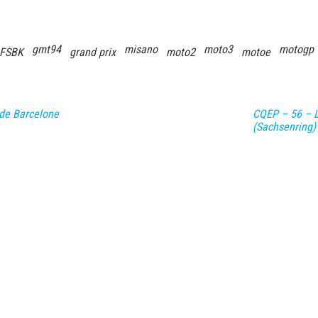
gmt94
misano
moto3
motogp
FSBK
grand prix
moto2
motoe
de Barcelone
CQEP – 56 – L
(Sachsenring)