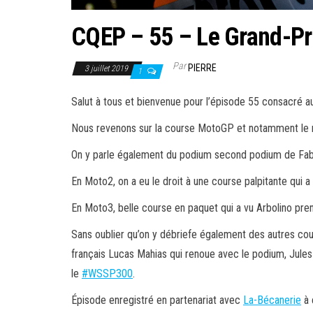
CQEP – 55 – Le Grand-Pr
Par
PIERRE
3 juillet 2019
1
Salut à tous et bienvenue pour l’épisode 55 consacré
Nous revenons sur la course MotoGP et notamment le r
On y parle également du podium second podium de Fabio
En Moto2, on a eu le droit à une course palpitante qui 
En Moto3, belle course en paquet qui a vu Arbolino prend
Sans oublier qu’on y débriefe également des autres cou
français Lucas Mahias qui renoue avec le podium, Jules
le
#
WSSP300
.
Épisode enregistré en partenariat avec
La-Bécanerie
à 