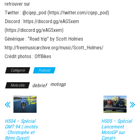
retrouver sur
Twitter
:
@cqep_pod (https://twitter.com/cqep_pod)
Discord
:
https://discord.gg/eAG5xem
(https://discord.gg/eAG5xem)
Générique
:
“Road trip” by Scott Holmes
http://freemusicarchive.org/music/Scott_Holmes/
Crédit photos : OffBikes
Catégorie
Podcast
motogp
debrief
Mots-clés
HS04 – Spécial
HS05 – Spécial
GMT 94 ( invités
Lancement
: Christophe et
MotoGP sur
Rémi Guyot)
Canal+