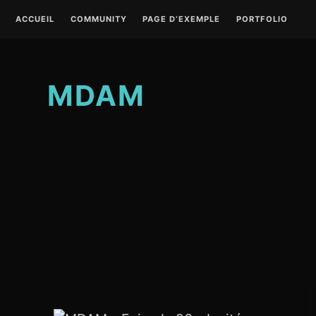
S
ACCUEIL
COMMUNITY
PAGE D’EXEMPLE
PORTFOLIO
k
i
p
t
MDAM
o
c
o
n
t
e
n
t