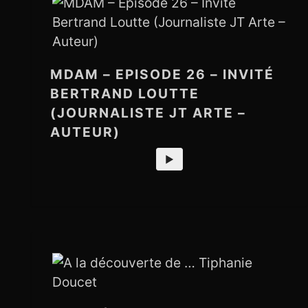
MDAM – EPISODE 26 – INVITÉ
BERTRAND LOUTTE
R
(JOURNALISTE JT ARTE –
e
AUTEUR)
c
h
►
e
r
c
h
e
r
: