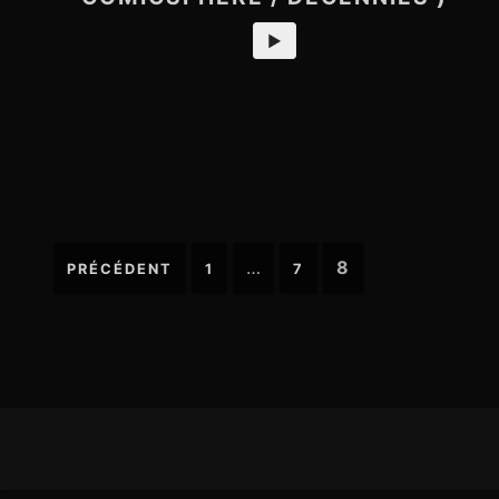
►
…
8
PRÉCÉDENT
1
7
N
a
v
i
g
F
a
o
t