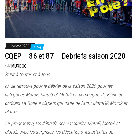
9 mars 2021
1
CQEP – 86 et 87 – Débriefs saison 2020
Par
MURDOC
Salut à toutes et à tous,
on se retrouve pour le débrief de la saison 2020 pour les
catégories MotoE, Moto3 et Moto2 en compagnie de Kévin du
podcast La Boite à clapets qui traite de l’actu MotoGP, Moto2 et
Moto3.
Au programme, les débriefs des catégories MotoE, Moto3 et
Moto2, avec les surprises, les déceptions, les attentes de