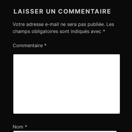
i
LAISSER UN COMMENTAIRE
o
n
Votre adresse e-mail ne sera pas publiée.
Les
d
champs obligatoires sont indiqués avec
*
e
l
Commentaire
*
’
a
r
t
i
c
l
e
Nom
*