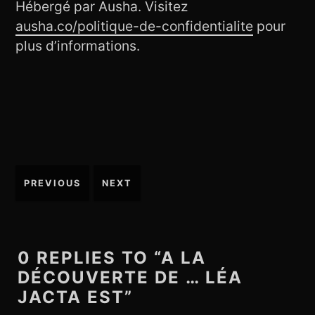
Hébergé par Ausha. Visitez
ausha.co/politique-de-confidentialite
pour
plus d’informations.
PREVIOUS
NEXT
N
a
v
i
0 REPLIES TO “A LA
g
DÉCOUVERTE DE … LÉA
a
JACTA EST”
t